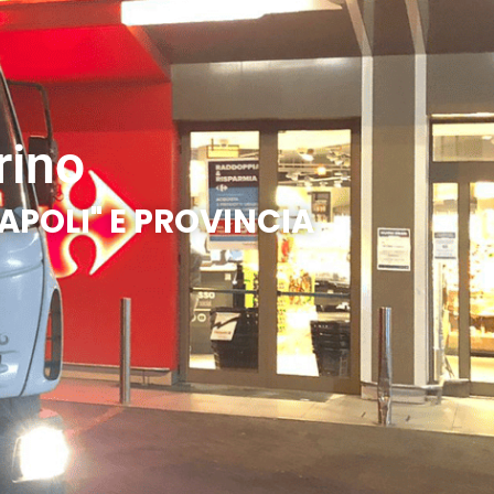
rino
APOLI" E PROVINCIA