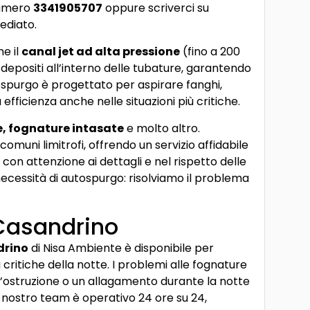
numero
3341905707
oppure scriverci su
ediato.
e il
canal jet ad alta pressione
(fino a 200
 depositi all’interno delle tubature, garantendo
tospurgo è progettato per aspirare fanghi,
fficienza anche nelle situazioni più critiche.
he, fognature intasate
e molto altro.
comuni limitrofi, offrendo un servizio affidabile
a con attenzione ai dettagli e nel rispetto delle
necessità di autospurgo: risolviamo il problema
Casandrino
drino
di Nisa Ambiente è disponibile per
critiche della notte. I problemi alle fognature
n’ostruzione o un allagamento durante la notte
l nostro team è operativo 24 ore su 24,