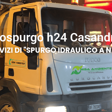
ospurgo h24 Casand
VIZI DI "SPURGO IDRAULICO A N