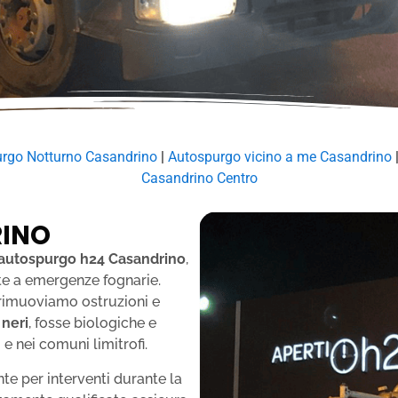
rgo Notturno Casandrino
|
Autospurgo vicino a me Casandrino
Casandrino Centro
RINO
autospurgo h24 Casandrino
,
nte a emergenze fognarie.
, rimuoviamo ostruzioni e
 neri
, fosse biologiche e
 e nei comuni limitrofi.
e per interventi durante la