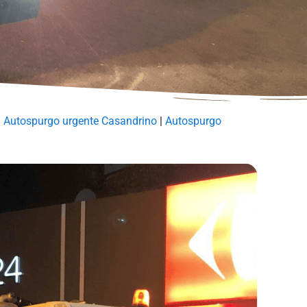
|
Autospurgo urgente Casandrino
|
Autospurgo