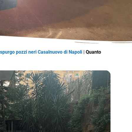
 spurgo pozzi neri Casalnuovo di Napoli
|
Quanto