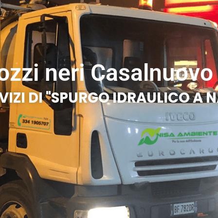
pozzi neri Casalnuovo 
VIZI DI "SPURGO IDRAULICO A N