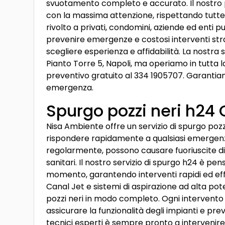
svuotamento completo e accurato. Il nostro p
con la massima attenzione, rispettando tutte l
rivolto a privati, condomini, aziende ed enti 
prevenire emergenze e costosi interventi strao
scegliere esperienza e affidabilità. La nostra 
Pianto Torre 5, Napoli, ma operiamo in tutta l
preventivo gratuito al 334 1905707. Garantiamo
emergenza.
Spurgo pozzi neri h24
Nisa Ambiente offre un servizio di spurgo pozz
rispondere rapidamente a qualsiasi emergenza i
regolarmente, possono causare fuoriuscite di l
sanitari. Il nostro servizio di spurgo h24 è pen
momento, garantendo interventi rapidi ed effi
Canal Jet e sistemi di aspirazione ad alta pot
pozzi neri in modo completo. Ogni intervento
assicurare la funzionalità degli impianti e prev
tecnici esperti è sempre pronto a intervenir