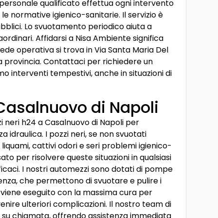
ersonale qualificato effettua ogni intervento
e normative igienico-sanitarie. Il servizio è
pubblici. Lo svuotamento periodico aiuta a
rdinari. Affidarsi a Nisa Ambiente significa
sede operativa si trova in Via Santa Maria Del
a provincia. Contattaci per richiedere un
 interventi tempestivi, anche in situazioni di
 Casalnuovo di Napoli
i neri h24 a Casalnuovo di Napoli per
draulica. I pozzi neri, se non svuotati
iquami, cattivi odori e seri problemi igienico-
sato per risolvere queste situazioni in qualsiasi
caci. I nostri automezzi sono dotati di pompe
enza, che permettono di svuotare e pulire i
 viene eseguito con la massima cura per
enire ulteriori complicazioni. Il nostro team di
e su chiamata, offrendo assistenza immediata