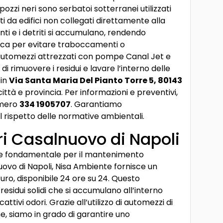
ozzi neri sono serbatoi sotterranei utilizzati
i da edifici non collegati direttamente alla
nti e i detriti si accumulano, rendendo
dica per evitare traboccamenti o
 automezzi attrezzati con pompe Canal Jet e
di rimuovere i residui e lavare l’interno delle
 in
Via Santa Maria Del Pianto Torre 5, 80143
 città e provincia. Per informazioni e preventivi,
umero
334 1905707
. Garantiamo
l rispetto delle normative ambientali.
i Casalnuovo di Napoli
ne fondamentale per il mantenimento
nuovo di Napoli, Nisa Ambiente fornisce un
curo, disponibile 24 ore su 24. Questo
 residui solidi che si accumulano all’interno
tivi odori. Grazie all’utilizzo di automezzi di
, siamo in grado di garantire uno