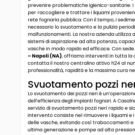
prevenire problematiche igienico-sanitarie. I p
per raccogliere e trattare i liquami provenient
rete fognaria pubblica. Con il tempo, i sedime
necessario lo svuotamento e la pulizia perio
malfunzionamenti. La nostra azienda utilizza
sistemi di aspirazione ad alta potenza, capaci 
vasche in modo rapido ed efficace. Con sede
– Napoli (NA)
, offriamo interventi in tutta la
contatta il nostro centralino attivo h24 al n
professionalità, rapidità e la massima cura ne
Svuotamento pozzi ner
Lo svuotamento dei pozzi neri è un’operazio
dell’efficienza degli impianti fognari. A Casal
servizio di svuotamento pozzi neri rapido e si
intervento consiste nel rimuovere i liquami e i
delle vasche, evitando così traboccamenti e cat
ultima generazione e pompe ad alta pressione