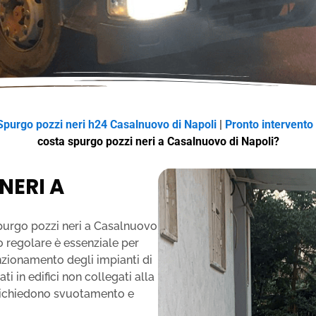
Spurgo pozzi neri h24 Casalnuovo di Napoli
|
Pronto intervento
costa spurgo pozzi neri a Casalnuovo di Napoli?
 NERI A
spurgo pozzi neri a Casalnuovo
o regolare è essenziale per
nzionamento degli impianti di
ti in edifici non collegati alla
 richiedono svuotamento e