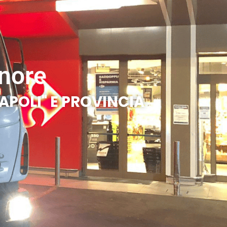
nore
APOLI" E PROVINCIA