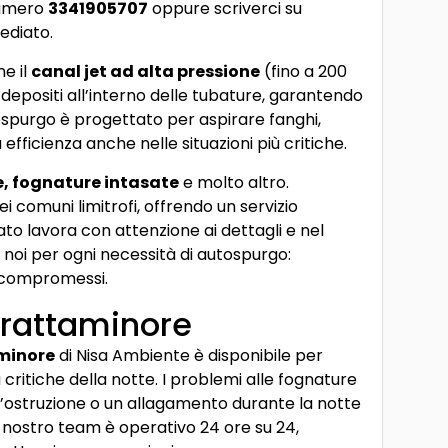
numero
3341905707
oppure scriverci su
ediato.
e il
canal jet ad alta pressione
(fino a 200
 depositi all’interno delle tubature, garantendo
tospurgo è progettato per aspirare fanghi,
fficienza anche nelle situazioni più critiche.
he, fognature intasate
e molto altro.
i comuni limitrofi, offrendo un servizio
cato lavora con attenzione ai dettagli e nel
a noi per ogni necessità di autospurgo:
 compromessi.
Frattaminore
minore
di Nisa Ambiente è disponibile per
critiche della notte. I problemi alle fognature
n’ostruzione o un allagamento durante la notte
l nostro team è operativo 24 ore su 24,