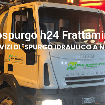
ospurgo h24 Frattami
VIZI DI "SPURGO IDRAULICO A N