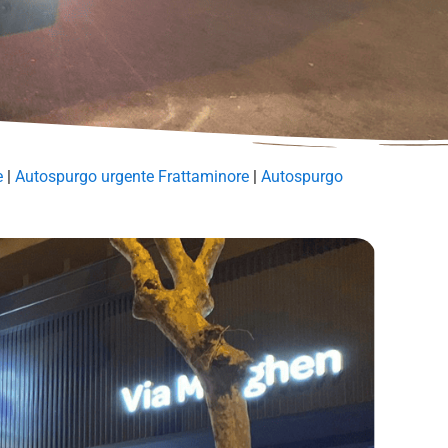
e
|
Autospurgo urgente Frattaminore
|
Autospurgo