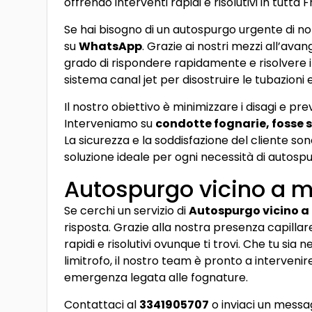
offrendo interventi rapidi e risolutivi in tutta
Se hai bisogno di un autospurgo urgente di no
su
WhatsApp
. Grazie ai nostri mezzi all’ava
grado di rispondere rapidamente e risolvere il
sistema canal jet per disostruire le tubazioni e
Il nostro obiettivo è minimizzare i disagi e pre
Interveniamo su
condotte fognarie, fosse s
La sicurezza e la soddisfazione del cliente son
soluzione ideale per ogni necessità di autosp
Autospurgo vicino a 
Se cerchi un servizio di
Autospurgo vicino a
risposta. Grazie alla nostra presenza capillare
rapidi e risolutivi ovunque ti trovi. Che tu sia 
limitrofo, il nostro team è pronto a intervenire
emergenza legata alle fognature.
Contattaci al
3341905707
o inviaci un messa