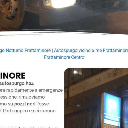
go Notturno Frattaminore
|
Autospurgo vicino a me Frattaminor
Frattaminore Centro
INORE
autospurgo h24
ondere rapidamente a emergenze
 pressione, rimuoviamo
iamo su
pozzi neri
, fosse
del Partenopeo e nei comuni