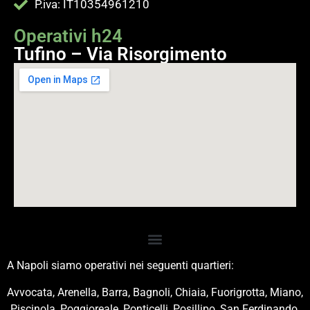
P.iva: IT10354961210
Operativi h24
Tufino – Via Risorgimento
A Napoli siamo operativi nei seguenti quartieri:
Avvocata, Arenella, Barra, Bagnoli, Chiaia, Fuorigrotta, Miano,
Piscinola, Poggioreale, Ponticelli, Posillipo, San Ferdinando,