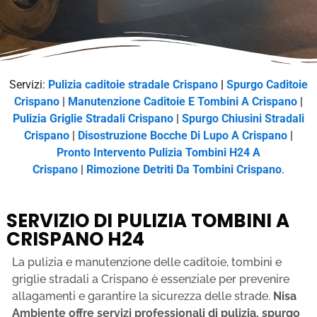
Servizi:
Pulizia caditoie stradale Crispano
|
Spurgo Caditoie
Crispano
|
Manutenzione Caditoie E Tombini A Crispano
|
Pulizia Griglie Stradali Crispano
|
Spurgo Chiusini Stradali
Crispano
|
Disostruzione Bocche Di Lupo A Crispano
|
Pronto Intervento Pulizia Tombini H24 A
Crispano
|
Rimozione Detriti Da Tombini Crispano
.
SERVIZIO DI PULIZIA TOMBINI A
CRISPANO H24
La pulizia e manutenzione delle caditoie, tombini e
griglie stradali a Crispano è essenziale per prevenire
allagamenti e garantire la sicurezza delle strade.
Nisa
Ambiente offre servizi professionali di pulizia, spurgo