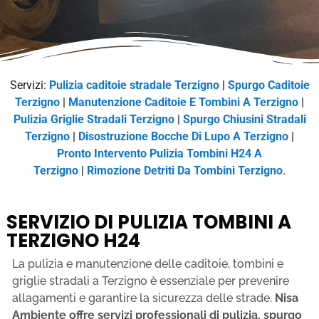
Servizi:
Pulizia caditoie stradale Terzigno
|
Spurgo Caditoie
Terzigno
|
Manutenzione Caditoie E Tombini A Terzigno
|
Pulizia Griglie Stradali Terzigno
|
Spurgo Chiusini Stradali
Terzigno
|
Disostruzione Bocche Di Lupo A Terzigno
|
Pronto Intervento Pulizia Tombini H24 A
Terzigno
|
Rimozione Detriti Da Tombini Terzigno
.
SERVIZIO DI PULIZIA TOMBINI A
TERZIGNO H24
La pulizia e manutenzione delle caditoie, tombini e
griglie stradali a Terzigno è essenziale per prevenire
allagamenti e garantire la sicurezza delle strade.
Nisa
Ambiente offre servizi professionali di pulizia, spurgo