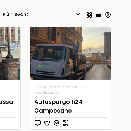
Spurgo pozzi neri Napoli
• 112
visualizzazioni
assa
Autospurgo h24
Camposano