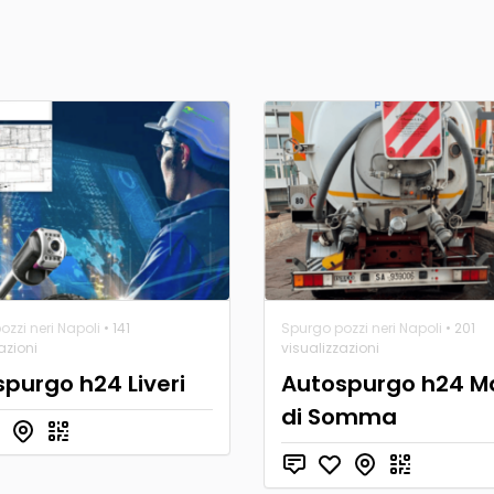
zzi neri Napoli
• 141
Spurgo pozzi neri Napoli
• 201
azioni
visualizzazioni
purgo h24 Liveri
Autospurgo h24 M
di Somma