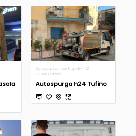
Spurgo pozzi neri Napoli
• 152
visualizzazioni
asola
Autospurgo h24 Tufino