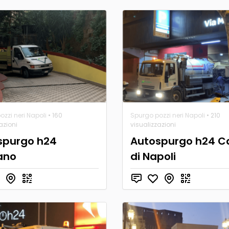
zzi neri Napoli
• 160
Spurgo pozzi neri Napoli
• 210
azioni
visualizzazioni
spurgo h24
Autospurgo h24 C
ano
di Napoli