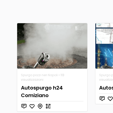
Spurgo pozzi neri Napoli
• 113
Spurgo po
visualizzazioni
visualizz
Autospurgo h24
Autos
Comiziano