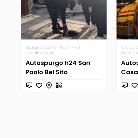
Spurgo pozzi neri Napoli
• 148
Spurgo po
visualizzazioni
visualizz
Autospurgo h24 San
Auto
Paolo Bel Sito
Casa