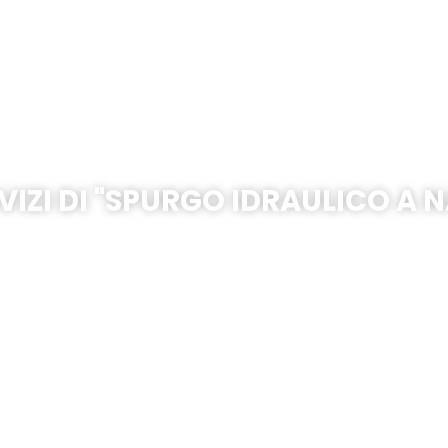
24h
VIZI DI "SPURGO IDRAULICO A N