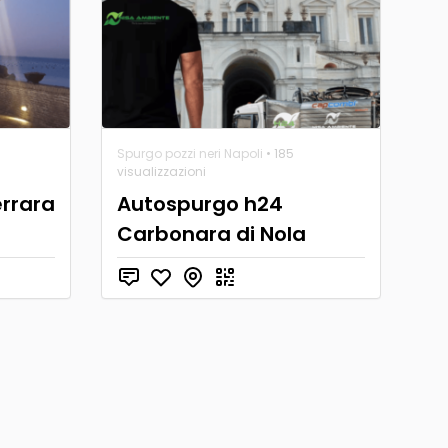
Spurgo pozzi neri Napoli
• 185
visualizzazioni
rrara
Autospurgo h24
Carbonara di Nola