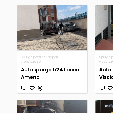
Spurgo pozzi neri Napoli
• 185
Spurgo po
visualizzazioni
visualizz
Autospurgo h24 Lacco
Auto
Ameno
Visci