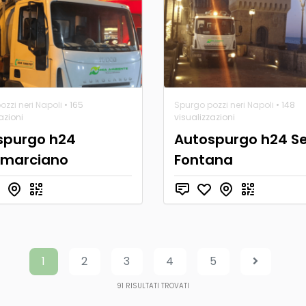
zzi neri Napoli
• 165
Spurgo pozzi neri Napoli
• 148
azioni
visualizzazioni
spurgo h24
Autospurgo h24 Se
marciano
Fontana
1
2
3
4
5
91
RISULTATI TROVATI