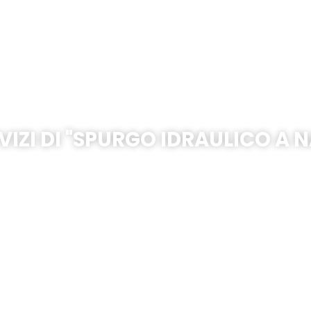
Bagnoli
VIZI DI "SPURGO IDRAULICO A N