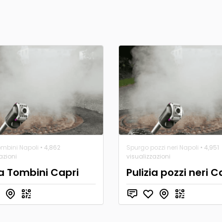
ombini Napoli
• 4,862
Spurgo pozzi neri Napoli
• 4,951
azioni
visualizzazioni
ia Tombini Capri
Pulizia pozzi neri C