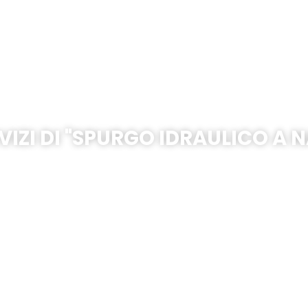
Capri – Via Roma
VIZI DI "SPURGO IDRAULICO A N