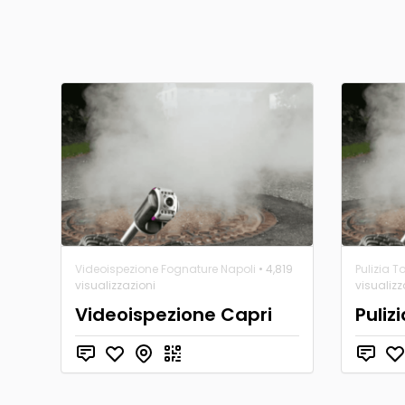
Videoispezione Fognature Napoli
• 4,819
Pulizia T
visualizzazioni
visualizz
Videoispezione Capri
Puliz