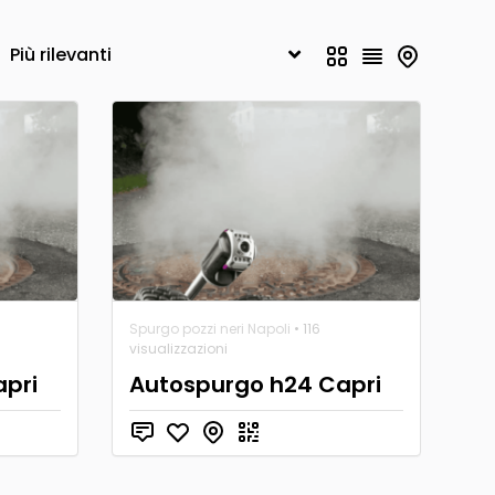
Spurgo pozzi neri Napoli
• 116
visualizzazioni
apri
Autospurgo h24 Capri