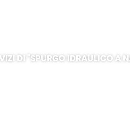
rcolano – Corso Resi
VIZI DI "SPURGO IDRAULICO A N