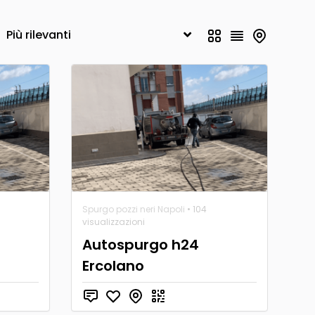
Spurgo pozzi neri Napoli
• 104
visualizzazioni
Autospurgo h24
Ercolano