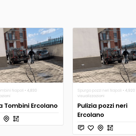
ombini Napoli
• 4,830
Spurgo pozzi neri Napoli
• 4,920
azioni
visualizzazioni
ia Tombini Ercolano
Pulizia pozzi neri
Ercolano