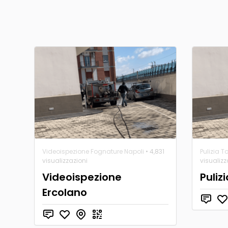
Videoispezione Fognature Napoli
• 4,831
Pulizia T
visualizzazioni
visualizz
Videoispezione
Puliz
Ercolano