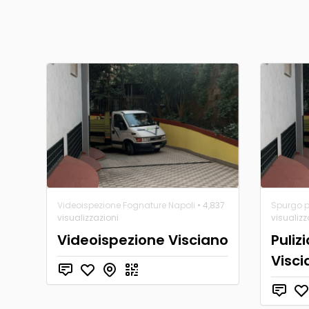
Videoispezione Fognature Napoli
• 4,837
Spurgo po
visualizzazioni
visualizz
Videoispezione Visciano
Pulizi
Visci