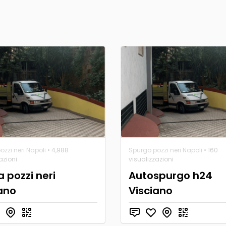
zzi neri Napoli
• 4,988
Spurgo pozzi neri Napoli
• 160
azioni
visualizzazioni
a pozzi neri
Autospurgo h24
ano
Visciano