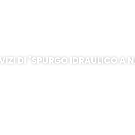
Visciano
VIZI DI "SPURGO IDRAULICO A N